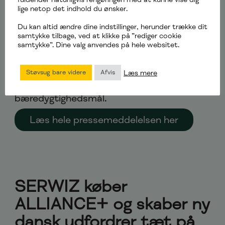
17. oktober 2022
lige netop det indhold du ønsker.
SERWIZ overtager ALLIANCE+ og skaber
Du kan altid ændre dine indstillinger, herunder trække dit
samtykke tilbage, ved at klikke på ”rediger cookie
et nyt landsdækkende facility
samtykke”. Dine valg anvendes på hele websitet.
management selskab, der har et erklæret
mål om at hjælpe flere danske
Læs mere
Støvsug bare videre
Afvis
virksomheder til at leve op til deres
bæredygtighedsmål.
Læs hele pressemeddelelsen her
SERWIZ køber
ALLIANCE+ og skaber ny
dansk udfordrer tæt på