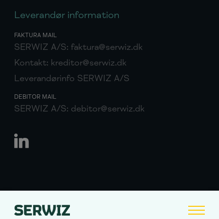
Leverandør information
FAKTURA MAIL
SERWIZ A/S:
faktura@serwiz.dk
Kontakt:
kreditor@serwiz.dk
Leverandørinfo SERWIZ A/S
DEBITOR MAIL
SERWIZ A/S:
debitor@serwiz.dk