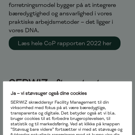
forretningsmodel bygger på at integrere
bæredygtighed og ansvarlighed i vores
praktiske arbejdsmetoder – det ligger i
vores DNA.
Læs hele CoP rapporten 2022 her
SERWIZ efter stort
opkøb: I offensiven med
Ja – vi støvsuger også dine cookies
bæredygtige løsninger
SERWIZ skræddersyr Facility Management til din
virksomhed med fokus på at være bæredygtige,
inden for rengøring og
transparente og digitale. Det betyder også at vi bl.a.
bruger cookies til at forbedre brugeroplevelsen, til
kantinedrift
statistik og til markedsføring. Ved at klikke på knappen
”Støvsug bare videre” fortsætter vi med at støvsuge og
fuldender naturligvis rengøringen med at kunne vise dig