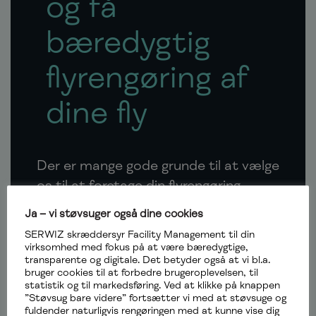
og få
bæredygtig
flyrengøring af
dine fly
Der er mange gode grunde til at vælge
os til at foretage din flyrengøring.
Også mange flere grunde end at vi
Ja – vi støvsuger også dine cookies
blot er grundige. For selvfølgelig er vi
SERWIZ skræddersyr Facility Management til din
grundige – men vi er også meget mere
virksomhed med fokus på at være bæredygtige,
transparente og digitale. Det betyder også at vi bl.a.
end det. Én måde, hvorpå vi blandt
bruger cookies til at forbedre brugeroplevelsen, til
andet skiller os ud fra mængden, er
statistik og til markedsføring. Ved at klikke på knappen
”Støvsug bare videre” fortsætter vi med at støvsuge og
ved at anvende bæredygtige
fuldender naturligvis rengøringen med at kunne vise dig