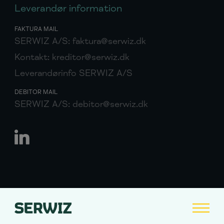
Leverandør information
FAKTURA MAIL
SERWIZ A/S:
faktura@serwiz.dk
Kontakt:
kreditor@serwiz.dk
Leverandørinfo SERWIZ A/S
DEBITOR MAIL
SERWIZ A/S:
debitor@serwiz.dk