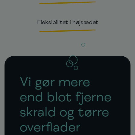
Fleksibilitet i højsædet
Vi gør mere
end blot fjerne
skrald og tørre
overflader