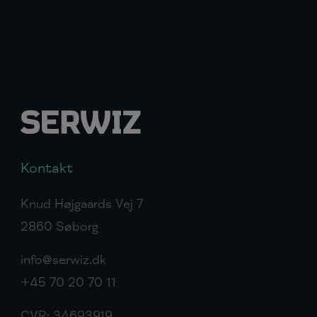
Kontakt
Knud Højgaards Vej 7
2860 Søborg
info@serwiz.dk
+45 70 20 70 11
CVR: 34693919