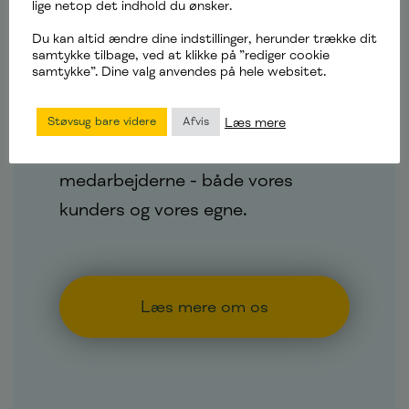
lige netop det indhold du ønsker.
Vi er en virksomhed med stærke
Du kan altid ændre dine indstillinger, herunder trække dit
samtykke tilbage, ved at klikke på ”rediger cookie
værdier, og vi står fast på det, vi
samtykke”. Dine valg anvendes på hele websitet.
tror på. Vores mål er ikke bare at
levere kvalitetsydelser, men også
Læs mere
Støvsug bare videre
Afvis
at skabe værdi i arbejdslivet hos
medarbejderne - både vores
kunders og vores egne.
Læs mere om os