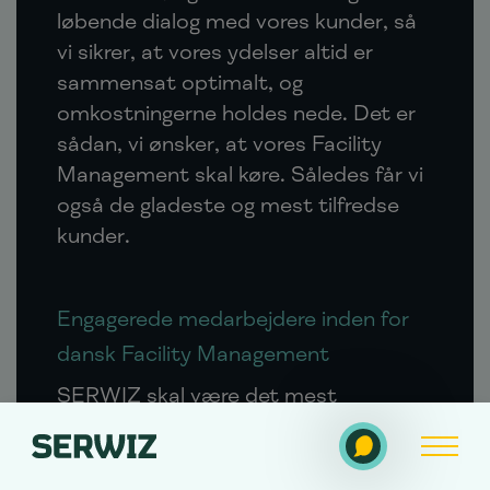
løbende dialog med vores kunder, så
vi sikrer, at vores ydelser altid er
sammensat optimalt, og
omkostningerne holdes nede. Det er
sådan, vi ønsker, at vores Facility
Management skal køre. Således får vi
også de gladeste og mest tilfredse
kunder.
Engagerede medarbejdere inden for
Se vores services
dansk Facility Management
SERWIZ skal være det mest
Find medarbejder
eftertragtede sted at være kok,
opvasker, vagt, receptionist og meget
andet. Det er sådan, vi får engagerede