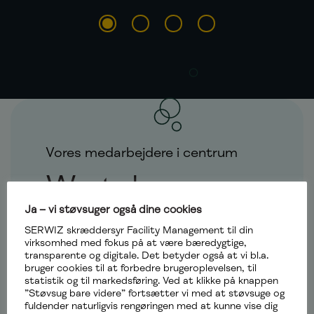
1
2
3
4
Vores medarbejdere i centrum
We take care
Ja – vi støvsuger også dine cookies
of people, who
SERWIZ skræddersyr Facility Management til din
virksomhed med fokus på at være bæredygtige,
take care of
transparente og digitale. Det betyder også at vi bl.a.
bruger cookies til at forbedre brugeroplevelsen, til
business
statistik og til markedsføring. Ved at klikke på knappen
”Støvsug bare videre” fortsætter vi med at støvsuge og
fuldender naturligvis rengøringen med at kunne vise dig